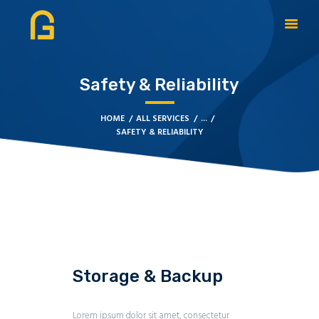
Safety & Reliability
DAGATE RESOURCES
ABOUT
HOME
ALL SERVICES
...
SAFETY & RELIABILITY
OUR SOLUTIONS
CYBERSECURITY
SERVICES
CONTACT US
BOOK APPOINTMENT
Storage & Backup
Lorem ipsum dolor sit amet, consectetur