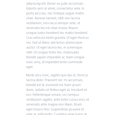
adipiscing elit. Donec eu justo accumsan,
lobortis sem sit amet, consectetur ante. In
porta arcu leo, nec tristique augue mattis
vitae. Aenean laoreet, nibh non lacinia
vestibulum, eros lacus semper ante, ut
venenatis leo est vitae massa. Mauris
congue turpis hendrerit leo mattis hendrerit.
Cras vehicula mollis gravida. Ut eget rhoncus
nisi. Sed ut libero sed lectus ullamcorper
auctor. Ut eget lacinia leo, in scelerisque
nibh. Ut congue tortor leo, malesuada
blandit sapien imperdiet ac. Nam congue
nunc urna, id imperdiet tortor commodo
eget.
Morbi arcu nunc, sagittis quis dui ut, rhoncus
lacinia dolor. Praesent nec mi accumsan,
blandit est id, euismod nisl. Nam ipsum
diam, sodales et finibus eget at, tincidunt et
orci. Pellentesque ornare, orci tempus
vestibulum sagittis, ante tortor cursus eros, id
venenatis ante magna non libero. Etiam
eget mauris felis. Suspendisse posuere et
ante ac sollicitudin. Curabitur vitae turpis at